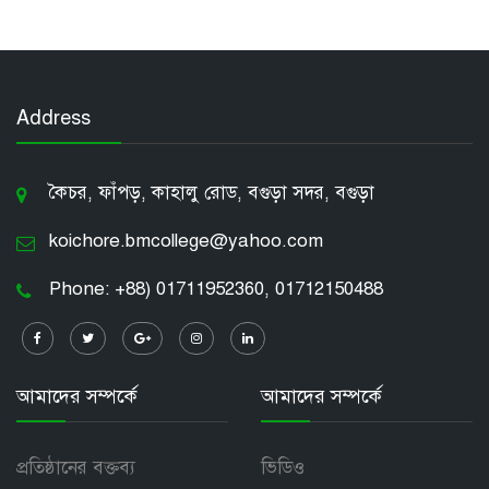
Address
কৈচর, ফাঁপড়, কাহালু রোড, বগুড়া সদর, বগুড়া
koichore.bmcollege@yahoo.com
Phone: +88) 01711952360, 01712150488
আমাদের সম্পর্কে
আমাদের সম্পর্কে
প্রতিষ্ঠানের বক্তব্য
ভিডিও