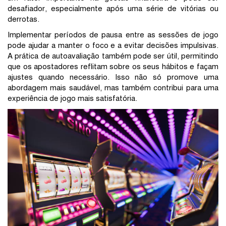
desafiador, especialmente após uma série de vitórias ou
derrotas.
Implementar períodos de pausa entre as sessões de jogo
pode ajudar a manter o foco e a evitar decisões impulsivas.
A prática de autoavaliação também pode ser útil, permitindo
que os apostadores reflitam sobre os seus hábitos e façam
ajustes quando necessário. Isso não só promove uma
abordagem mais saudável, mas também contribui para uma
experiência de jogo mais satisfatória.