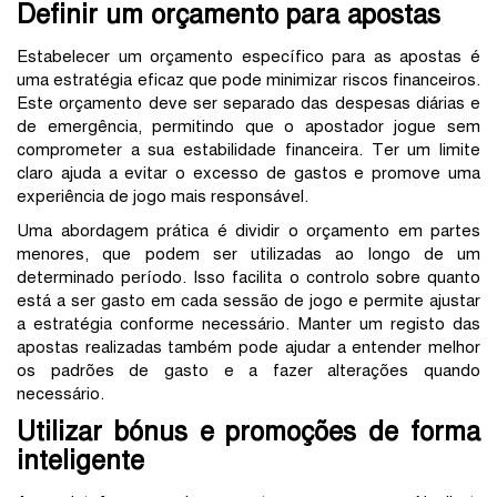
Definir um orçamento para apostas
Estabelecer um orçamento específico para as apostas é
uma estratégia eficaz que pode minimizar riscos financeiros.
Este orçamento deve ser separado das despesas diárias e
de emergência, permitindo que o apostador jogue sem
comprometer a sua estabilidade financeira. Ter um limite
claro ajuda a evitar o excesso de gastos e promove uma
experiência de jogo mais responsável.
Uma abordagem prática é dividir o orçamento em partes
menores, que podem ser utilizadas ao longo de um
determinado período. Isso facilita o controlo sobre quanto
está a ser gasto em cada sessão de jogo e permite ajustar
a estratégia conforme necessário. Manter um registo das
apostas realizadas também pode ajudar a entender melhor
os padrões de gasto e a fazer alterações quando
necessário.
Utilizar bónus e promoções de forma
inteligente