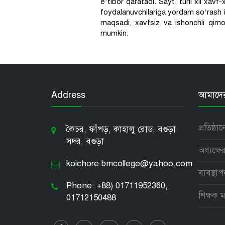
e’tibor qaratadi. Sayt, turli xil xav
foydalanuvchilariga yordam so’rash 
maqsadi, xavfsiz va ishonchli qimor 
mumkin.
Address
আমাদের 
প্রতিষ্ঠা
কৈচর, ফাঁপড়, কাহালু রোড, বগুড়া
সদর, বগুড়া
অধ্যক্ষের
koichore.bmcollege@yahoo.com
ব্যবস্থা
Phone: +88) 01711952360,
শিক্ষক ম
01712150488