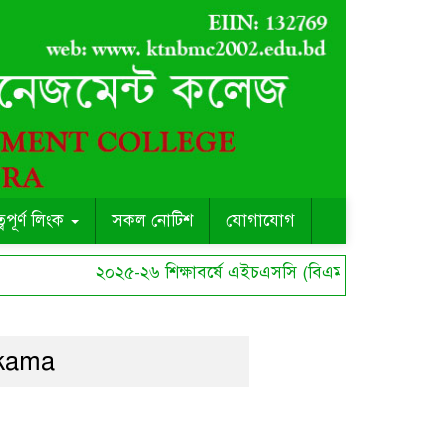
ত্বপূর্ণ লিংক
সকল নোটিশ
যোগাযোগ
২০২৫-২৬ শিক্ষাবর্ষে এইচএসসি (বিএমটি) কোর্সে ছাত্র 
okama