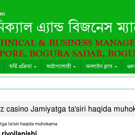
ভর্তি প্রক্রিয়া
ফটোগ্যালারী
অনলাইন ক্লাস
গুরু
z casino Jamiyatga ta'siri haqida muh
tga ta'siri haqida muhokama
rivojlanishi