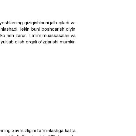
hlarning qiziqishlarini jalb qiladi va
shlashadi, lekin buni boshqarish qiyin
 ko’rish zarur. Ta’lim muassasalari va
 yuklab olish orqali o’zgarishi mumkin
ining xavfsizligini ta’minlashga katta