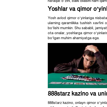
nafaqat o’zini, balki oilasini ham qam
Yoshlar va qimor o’yinl
Yosh avlod qimor o’yinlariga nisbatan
ularning qaramlikka tushish xavfini o
bo’lishi mumkin. Shu sababli, jamiyat
ota-onalar, yoshlarga qimor o’yinlari
bo’lgan muhim ahamiyatga ega.
888starz kazino va unin
888starz kazino, onlayn qimor o’yinla