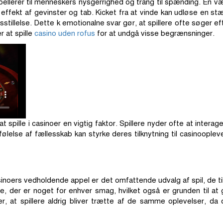
pellerer til menneskers nysgerrighed og trang til spænding. En væse
effekt af gevinster og tab. Kicket fra at vinde kan udløse en stæ
dsstillelse. Dette k emotionalne svar gør, at spillere ofte søger e
 at spille
casino uden rofus
for at undgå visse begrænsninger.
t spille i casinoer en vigtig faktor. Spillere nyder ofte at intera
ølelse af fællesskab kan styrke deres tilknytning til casinoople
n
noers vedholdende appel er det omfattende udvalg af spil, de til
tte, der er noget for enhver smag, hvilket også er grunden til at
r, at spillere aldrig bliver trætte af de samme oplevelser, da d