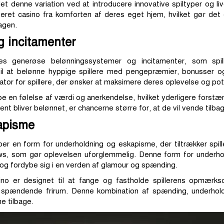
et denne variation ved at introducere innovative spiltyper og li
ret casino fra komforten af deres eget hjem, hvilket gør det 
agen.
 incitamenter
s generøse belønningssystemer og incitamenter, som spil
til at belønne hyppige spillere med pengepræmier, bonusser og
tor for spillere, der ønsker at maksimere deres oplevelse og pote
en følelse af værdi og anerkendelse, hvilket yderligere forstærker
nt bliver belønnet, er chancerne større for, at de vil vende tilba
apisme
oer en form for underholdning og eskapisme, der tiltrækker spill
, som gør oplevelsen uforglemmelig. Denne form for underholdn
g fordybe sig i en verden af glamour og spænding.
o er designet til at fange og fastholde spillerens opmærksom
 spændende frirum. Denne kombination af spænding, underholdnin
me tilbage.