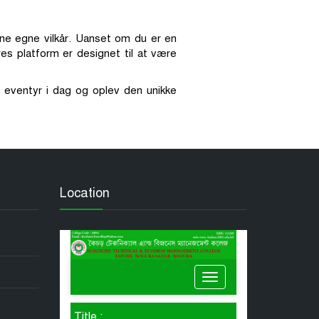
ine egne vilkår. Uanset om du er en
es platform er designet til at være
 eventyr i dag og oplev den unikke
Location