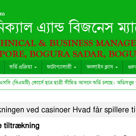
ভর্তি প্রক্রিয়া
ফটোগ্যালারী
অনলাইন ক্লাস
গুরু
 (বিএমটি) কোর্সে ছাত্র ছাত্রী সীমিত আসনে ভর্তি চলছে। অতিসত্ত্
kningen ved casinoer Hvad får spillere t
 tiltrækning