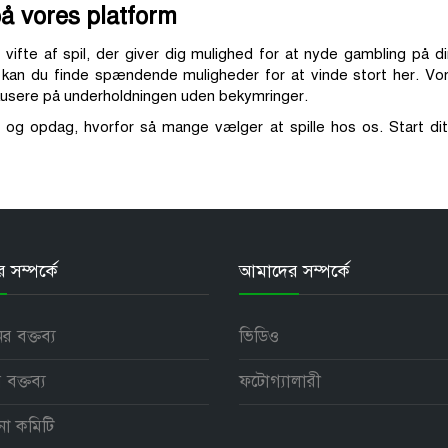
å vores platform
vifte af spil, der giver dig mulighed for at nyde gambling på d
r, kan du finde spændende muligheder for at vinde stort her. Vor
okusere på underholdningen uden bekymringer.
 og opdag, hvorfor så mange vælger at spille hos os. Start dit
সম্পর্কে
আমাদের সম্পর্কে
নের বক্তব্য
ভিডিও
 বক্তব্য
ফটোগ্যালারী
পনা কমিটি