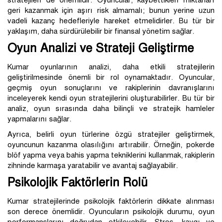
geri kazanmak için aşırı risk almamalı; bunun yerine uzun
vadeli kazanç hedefleriyle hareket etmelidirler. Bu tür bir
yaklaşım, daha sürdürülebilir bir finansal yönetim sağlar.
Oyun Analizi ve Strateji Geliştirme
Kumar oyunlarının analizi, daha etkili stratejilerin
geliştirilmesinde önemli bir rol oynamaktadır. Oyuncular,
geçmiş oyun sonuçlarını ve rakiplerinin davranışlarını
inceleyerek kendi oyun stratejilerini oluşturabilirler. Bu tür bir
analiz, oyun sırasında daha bilinçli ve stratejik hamleler
yapmalarını sağlar.
Ayrıca, belirli oyun türlerine özgü stratejiler geliştirmek,
oyuncunun kazanma olasılığını artırabilir. Örneğin, pokerde
blöf yapma veya bahis yapma tekniklerini kullanmak, rakiplerin
zihninde karmaşa yaratabilir ve avantaj sağlayabilir.
Psikolojik Faktörlerin Rolü
Kumar stratejilerinde psikolojik faktörlerin dikkate alınması
son derece önemlidir. Oyuncuların psikolojik durumu, oyun
performanslarını doğrudan etkileyebilir. Stres, kaygı ve