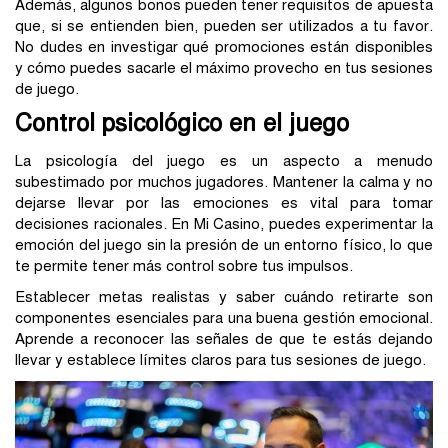
Además, algunos bonos pueden tener requisitos de apuesta
que, si se entienden bien, pueden ser utilizados a tu favor.
No dudes en investigar qué promociones están disponibles
y cómo puedes sacarle el máximo provecho en tus sesiones
de juego.
Control psicológico en el juego
La psicología del juego es un aspecto a menudo
subestimado por muchos jugadores. Mantener la calma y no
dejarse llevar por las emociones es vital para tomar
decisiones racionales. En Mi Casino, puedes experimentar la
emoción del juego sin la presión de un entorno físico, lo que
te permite tener más control sobre tus impulsos.
Establecer metas realistas y saber cuándo retirarte son
componentes esenciales para una buena gestión emocional.
Aprende a reconocer las señales de que te estás dejando
llevar y establece límites claros para tus sesiones de juego.