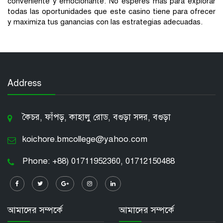
conveniente y emocionante. No esperes más para explorar
todas las oportunidades que este casino tiene para ofrecer
y maximiza tus ganancias con las estrategias adecuadas.
Address
কৈচর, ফাঁপড়, কাহালু রোড, বগুড়া সদর, বগুড়া
koichore.bmcollege@yahoo.com
Phone: +88) 01711952360, 01712150488
আমাদের সম্পর্কে
আমাদের সম্পর্কে