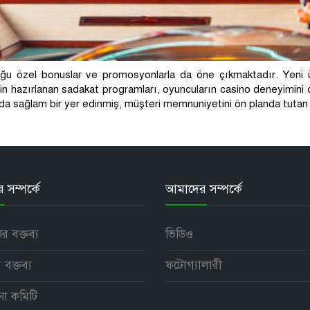
duğu özel bonuslar ve promosyonlarla da öne çıkmaktadır. Yeni ü
için hazırlanan sadakat programları, oyuncuların casino deneyimini
da sağlam bir yer edinmiş, müşteri memnuniyetini ön planda tutan 
সম্পর্কে
আমাদের সম্পর্কে
নের বক্তব্য
ভিডিও
 বক্তব্য
ফটোগ্যালারী
পনা কমিটি