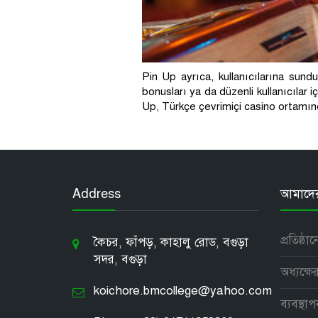
Pin Up ayrıca, kullanıcılarına sun
bonusları ya da düzenli kullanıcılar 
Up, Türkçe çevrimiçi casino ortamın
Address
আমাদের 
প্রতিষ্ঠা
কৈচর, ফাঁপড়, কাহালু রোড, বগুড়া
সদর, বগুড়া
অধ্যক্ষের
koichore.bmcollege@yahoo.com
ব্যবস্থা