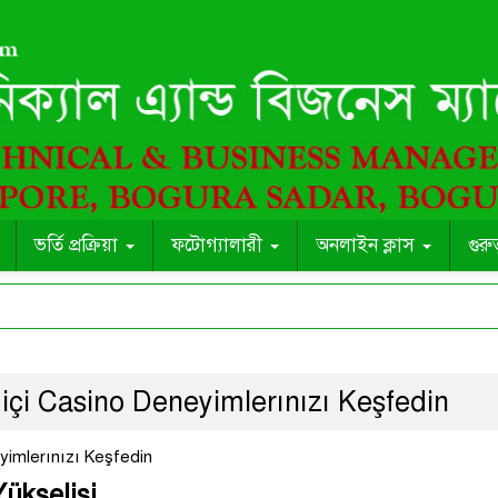
ভর্তি প্রক্রিয়া
ফটোগ্যালারী
অনলাইন ক্লাস
গুরু
içi Casino Deneyimlerınızı Keşfedin
yimlerınızı Keşfedin
Yükselişi