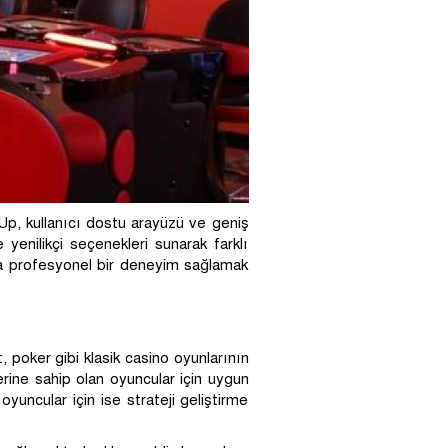
 Up, kullanıcı dostu arayüzü ve geniş
enilikçi seçenekleri sunarak farklı
ına profesyonel bir deneyim sağlamak
, poker gibi klasik casino oyunlarının
lerine sahip olan oyuncular için uygun
oyuncular için ise strateji geliştirme