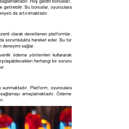
 sağlamaktadır. Hoş geldin bonusları,
 getirebilir. Bu bonuslar, oyunculara
iyeti de artırılmaktadır.
zenli olarak denetlenen platformlar,
ında sorumlulukta hareket eder. Bu tür
n deneyimi sağlar.
venilir ödeme yöntemleri kullanarak
arşılaşabilecekleri herhangi bir sorunu
ur.
ek sunmaktadır. Platform, oyunculara
eyim sağlamayı amaçlamaktadır. Ödeme
ır.