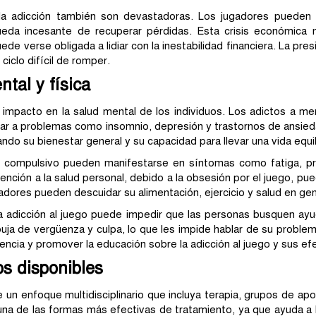
 la adicción también son devastadoras. Los jugadores pueden 
eda incesante de recuperar pérdidas. Esta crisis económica n
ede verse obligada a lidiar con la inestabilidad financiera. La pre
iclo difícil de romper.
tal y física
te impacto en la salud mental de los individuos. Los adictos a m
var a problemas como insomnio, depresión y trastornos de ansied
do su bienestar general y su capacidad para llevar una vida equil
o compulsivo pueden manifestarse en síntomas como fatiga, pr
ención a la salud personal, debido a la obsesión por el juego, p
adores pueden descuidar su alimentación, ejercicio y salud en gene
a adicción al juego puede impedir que las personas busquen ayu
uja de vergüenza y culpa, lo que les impide hablar de su proble
iencia y promover la educación sobre la adicción al juego y sus efe
s disponibles
re un enfoque multidisciplinario que incluya terapia, grupos de a
una de las formas más efectivas de tratamiento, ya que ayuda a l