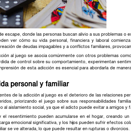
de escape, donde las personas buscan alivio a sus problemas o es
eden ver cómo su vida personal, financiera y laboral comien
creación de deudas impagables y a conflictos familiares, provocand
icción al juego se asocia comúnmente con otros problemas como
érdida de control sobre su comportamiento, experimentan sentim
mprensión de esta adicción es esencial para abordarla de manera 
da personal y familiar
tes de la adicción al juego es el deterioro de las relaciones p
idos, priorizando el juego sobre sus responsabilidades familia
o al aislamiento social, ya que el adicto puede evitar a amigos y f
y el resentimiento pueden acumularse en el hogar, creando un a
ga emocional significativa, y los hijos pueden sufrir efectos co
iar se ve alterada, lo que puede resultar en rupturas o divorcios.