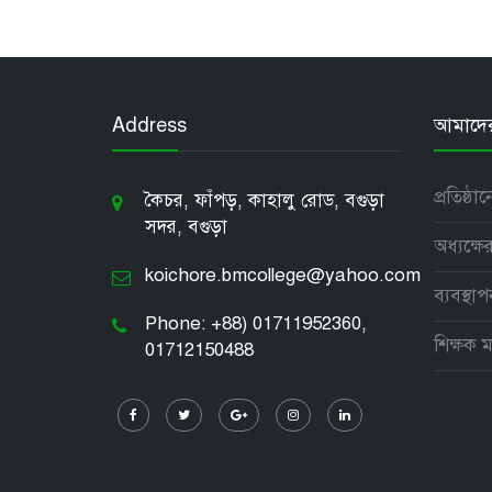
Address
আমাদের 
প্রতিষ্ঠা
কৈচর, ফাঁপড়, কাহালু রোড, বগুড়া
সদর, বগুড়া
অধ্যক্ষের
koichore.bmcollege@yahoo.com
ব্যবস্থা
Phone: +88) 01711952360,
শিক্ষক ম
01712150488