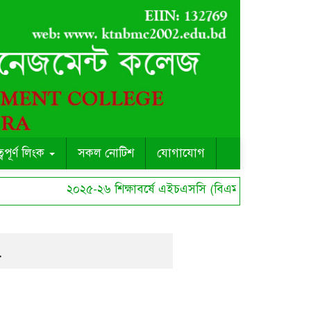
ত্বপূর্ণ লিংক
সকল নোটিশ
যোগাযোগ
২০২৫-২৬ শিক্ষাবর্ষে এইচএসসি (বিএমটি) কোর্সে ছাত্র ছাত
a