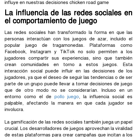
influye en nuestras decisiones chicken road game
La influencia de las redes sociales en
el comportamiento de juego
Las redes sociales han transformado la forma en que las
personas interactúan con los juegos de azar, incluido el
popular juego de tragamonedas. Plataformas como
Facebook, Instagram y TikTok no solo permiten a los
jugadores compartir sus experiencias, sino que también
crean comunidades en torno a estos juegos. Esta
interacción social puede influir en las decisiones de los
jugadores, ya que el deseo de seguir las tendencias o de ser
parte de un grupo puede llevar a tomar decisiones de juego
que de otro modo no se considerarían. Incluso en un
entorno como el de
pollo juego
, la influencia social es
palpable, afectando la manera en que cada jugador se
involucra.
La gamificación de las redes sociales también juega un papel
crucial. Los desarrolladores de juegos aprovechan la viralidad
de estas plataformas para crear campañas que incitan a los