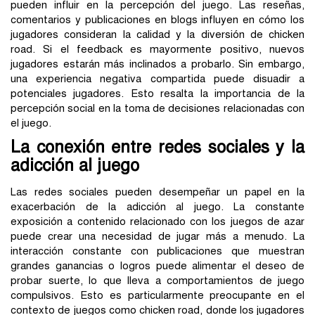
pueden influir en la percepción del juego. Las reseñas,
comentarios y publicaciones en blogs influyen en cómo los
jugadores consideran la calidad y la diversión de chicken
road. Si el feedback es mayormente positivo, nuevos
jugadores estarán más inclinados a probarlo. Sin embargo,
una experiencia negativa compartida puede disuadir a
potenciales jugadores. Esto resalta la importancia de la
percepción social en la toma de decisiones relacionadas con
el juego.
La conexión entre redes sociales y la
adicción al juego
Las redes sociales pueden desempeñar un papel en la
exacerbación de la adicción al juego. La constante
exposición a contenido relacionado con los juegos de azar
puede crear una necesidad de jugar más a menudo. La
interacción constante con publicaciones que muestran
grandes ganancias o logros puede alimentar el deseo de
probar suerte, lo que lleva a comportamientos de juego
compulsivos. Esto es particularmente preocupante en el
contexto de juegos como chicken road, donde los jugadores