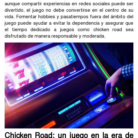
aunque compartir experiencias en redes sociales puede ser
divertido, el juego no debe convertirse en el centro de su
vida. Fomentar hobbies y pasatiempos fuera del ámbito del
juego puede ayudar a evitar la dependencia y asegurar que
el tiempo dedicado a juegos como chicken road sea
disfrutado de manera responsable y moderada.
Chicken Road: un juego en la era de