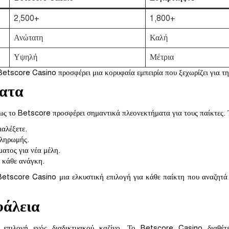
2,500+
1,800+
Ανώτατη
Καλή
Υψηλή
Μέτρια
Betscore Casino προσφέρει μια κορυφαία εμπειρία που ξεχωρίζει για την
ατα
πως το Betscore προσφέρει σημαντικά πλεονεκτήματα για τους παίκτες.
ιαλέξετε.
πληρωμής.
τος για νέα μέλη.
 κάθε ανάγκη.
etscore Casino μια ελκυστική επιλογή για κάθε παίκτη που αναζητά 
φάλεια
επιλογή ενός διαδικτυακού καζίνο. Το Betscore Casino διαθέτει