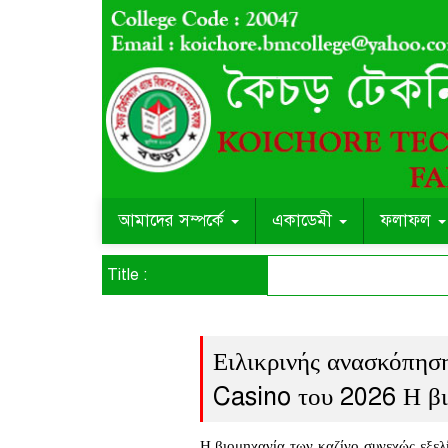
আমাদের সম্পর্কে
একাডেমী
ফলাফল
Title :
Ειλικρινής ανασκόπηση
Casino του 2026 Η βι
Η βιομηχανία των καζίνο συνεχώς εξελίσ