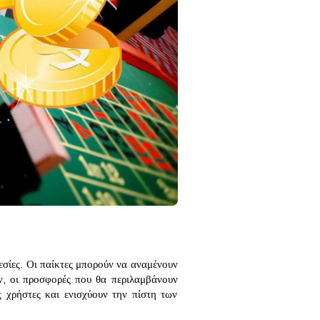
εσίες. Οι παίκτες μπορούν να αναμένουν
ον, οι προσφορές που θα περιλαμβάνουν
χρήστες και ενισχύουν την πίστη των