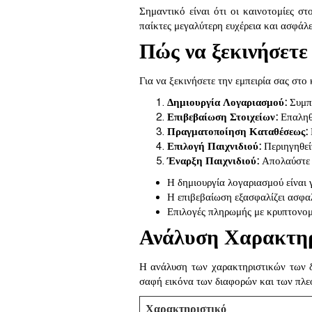
Σημαντικό είναι ότι οι καινοτομίες σ
παίκτες μεγαλύτερη ευχέρεια και ασφάλε
Πώς να ξεκινήσετε
Για να ξεκινήσετε την εμπειρία σας στ
Δημιουργία Λογαριασμού:
Συμπλ
Επιβεβαίωση Στοιχείων:
Επαληθε
Πραγματοποίηση Καταθέσεως:
Επιλογή Παιχνιδιού:
Περιηγηθείτ
Έναρξη Παιχνιδιού:
Απολαύστε τ
Η δημιουργία λογαριασμού είναι 
Η επιβεβαίωση εξασφαλίζει ασφα
Επιλογές πληρωμής με κρυπτονομί
Ανάλυση Χαρακτηρ
Η ανάλυση των χαρακτηριστικών των δ
σαφή εικόνα των διαφορών και των πλε
Χαρακτηριστικό