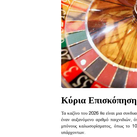
Κύρια Επισκόπηση
Τα καζίνο του 2026 θα είναι μια συνδυ
έναν αυξανόμενο αριθμό παιχνιδιών, ό
μπόνους καλωσορίσματος, όπως το 10
υπάρχοντων.