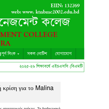
ত্বপূর্ণ লিংক
সকল নোটিশ
যোগাযোগ
২০২৫-২৬ শিক্ষাবর্ষে এইচএসসি (বিএমটি) কোর্সে ছাত্র ছাত্র
 κρίση για το Malina
υς απαιτητικούς παίκτες. Τα διαδικτυακά