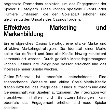
begrenzte Promotions anbieten, um das Engagement der
Spieler zu steigern. Diese können spezielle Events oder
Turniere umfassen, die den Spielspaß erhöhen und
gleichzeitig den Umsatz des Casinos fördern.
Effektives Marketing und
Markenbildung
Ein erfolgreiches Casino benötigt eine starke Marke und
effektive Marketingstrategien. Die Identität einer Marke
sollte klar definiert und über alle Kanäle hinweg konsistent
kommuniziert werden. Durch gezielte Marketingkampagnen
können Casinos ihre Zielgruppe besser erreichen und das
Interesse neuer Spieler wecken.
Online-Präsenz ist ebenfalls entscheidend. Eine
ansprechende Webseite und aktive Social-Media-Kanäle
tragen dazu bei, das Image des Casinos zu fördern und eine
Gemeinschaft von Spielern aufzubauen. Die Integration von
interaktiven Inhalten und Benutzererfahrungen kann
ebenfalls das Engagement erhöhen und neue Spieler
anlocken.