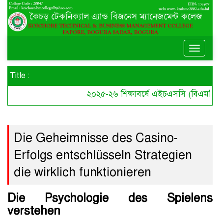
Toggle
naviga
Title :
২০২৫-২৬ শিক্ষাবর্ষে এইচএসসি (বিএমটি) কো
Die Geheimnisse des Casino-
Erfolgs entschlüsseln Strategien
die wirklich funktionieren
Die Psychologie des Spielens
verstehen