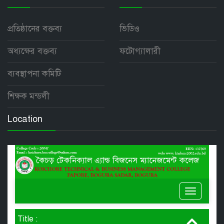
প্রতিষ্ঠানের বক্তব্য
ভিডিও
অধ্যক্ষের বক্তব্য
ফটোগ্যালারী
ব্যবস্থাপনা কমিটি
শিক্ষক মন্ডলী
Location