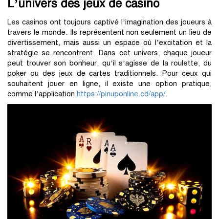
L’univers des jeux de casino
Les casinos ont toujours captivé l’imagination des joueurs à
travers le monde. Ils représentent non seulement un lieu de
divertissement, mais aussi un espace où l’excitation et la
stratégie se rencontrent. Dans cet univers, chaque joueur
peut trouver son bonheur, qu’il s’agisse de la roulette, du
poker ou des jeux de cartes traditionnels. Pour ceux qui
souhaitent jouer en ligne, il existe une option pratique,
comme l’application
https://pinuponline.cd/app/
.