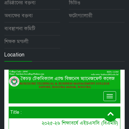
প্রতিষ্ঠানের বক্তব্য
ভিডিও
অধ্যক্ষের বক্তব্য
ফটোগ্যালারী
ব্যবস্থাপনা কমিটি
শিক্ষক মন্ডলী
Location