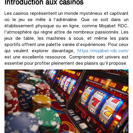
Introduction aux casinos
Les casinos représentent un monde mystérieux et captivant
où le jeu se mêle à l’adrénaline. Que ce soit dans un
établissement physique ou en ligne, comme Mojabet RDC,
l’atmosphère qui règne attire de nombreux passionnés. Les
jeux de table, les machines à sous, et même les paris
sportifs offrent une palette variée d’expériences. Pour ceux
qui veulent explorer davantage,
https://mojabet-rdc.com/
est une excellente ressource. Comprendre cet univers est
essentiel pour profiter pleinement des plaisirs qu’il propose.