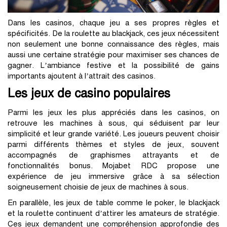
Dans les casinos, chaque jeu a ses propres règles et
spécificités. De la roulette au blackjack, ces jeux nécessitent
non seulement une bonne connaissance des règles, mais
aussi une certaine stratégie pour maximiser ses chances de
gagner. L’ambiance festive et la possibilité de gains
importants ajoutent à l’attrait des casinos.
Les jeux de casino populaires
Parmi les jeux les plus appréciés dans les casinos, on
retrouve les machines à sous, qui séduisent par leur
simplicité et leur grande variété. Les joueurs peuvent choisir
parmi différents thèmes et styles de jeux, souvent
accompagnés de graphismes attrayants et de
fonctionnalités bonus. Mojabet RDC propose une
expérience de jeu immersive grâce à sa sélection
soigneusement choisie de jeux de machines à sous.
En parallèle, les jeux de table comme le poker, le blackjack
et la roulette continuent d’attirer les amateurs de stratégie.
Ces jeux demandent une compréhension approfondie des