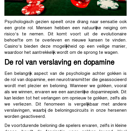
Psychologisch gezien speelt onze drang naar sensatie ook
een grote rol. Mensen hebben een natuurlijke neiging om
risico’s te nemen. Dit komt voort uit de evolutionaire
behoefte om te overleven en nieuwe kansen te vinden.
Casino’s bieden deze mogelijkheid op een veilige manier,
waardoor het aantrekkelijk wordt om de sprong te wagen.
De rol van verslaving en dopamine
Een belangrijk aspect van de psychologie achter gokken is
de rol van dopamine, een neurotransmitter die geassocieerd
wordt met plezier en beloning. Wanneer we gokken, vooral
als we winnen, ervaren we een aanzienlijke dopaminepiek. Dit
kan leiden tot het verlangen om opnieuw te gokken, zelfs als
we verliezen. Dit fenomeen is vergelijkbaar met andere
verslavingen, waarbij de beloningscircuits in onze hersenen
worden geactiveerd.
De voortdurende beloning die spelers ervaren, zelfs in kleine