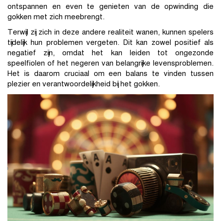
ontspannen en even te genieten van de opwinding die
gokken met zich meebrengt.
Terwijl zij zich in deze andere realiteit wanen, kunnen spelers
tijdelijk hun problemen vergeten. Dit kan zowel positief als
negatief zijn, omdat het kan leiden tot ongezonde
speelfiolen of het negeren van belangrijke levensproblemen.
Het is daarom cruciaal om een balans te vinden tussen
plezier en verantwoordelijkheid bij het gokken.