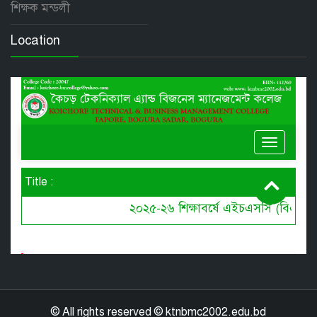
শিক্ষক মন্ডলী
Location
© All rights reserved © ktnbmc2002.edu.bd