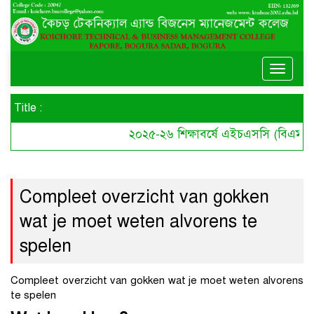
Toggle
naviga
Title :
২০২৫-২৬ শিক্ষাবর্ষে এইচএসসি (বিএমটি) ক
Compleet overzicht van gokken
wat je moet weten alvorens te
spelen
Compleet overzicht van gokken wat je moet weten alvorens
te spelen