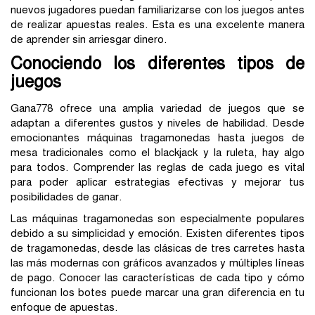
nuevos jugadores puedan familiarizarse con los juegos antes
de realizar apuestas reales. Esta es una excelente manera
de aprender sin arriesgar dinero.
Conociendo los diferentes tipos de
juegos
Gana778 ofrece una amplia variedad de juegos que se
adaptan a diferentes gustos y niveles de habilidad. Desde
emocionantes máquinas tragamonedas hasta juegos de
mesa tradicionales como el blackjack y la ruleta, hay algo
para todos. Comprender las reglas de cada juego es vital
para poder aplicar estrategias efectivas y mejorar tus
posibilidades de ganar.
Las máquinas tragamonedas son especialmente populares
debido a su simplicidad y emoción. Existen diferentes tipos
de tragamonedas, desde las clásicas de tres carretes hasta
las más modernas con gráficos avanzados y múltiples líneas
de pago. Conocer las características de cada tipo y cómo
funcionan los botes puede marcar una gran diferencia en tu
enfoque de apuestas.