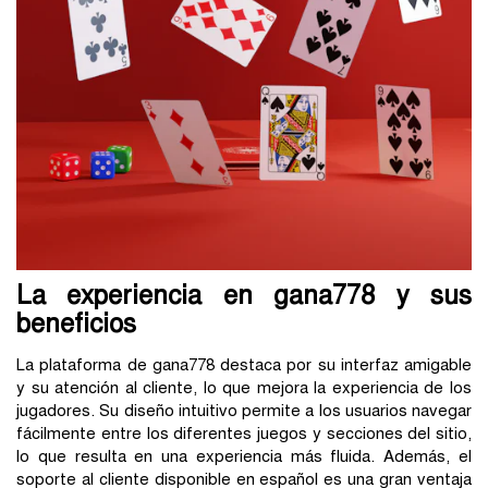
La experiencia en gana778 y sus
beneficios
La plataforma de gana778 destaca por su interfaz amigable
y su atención al cliente, lo que mejora la experiencia de los
jugadores. Su diseño intuitivo permite a los usuarios navegar
fácilmente entre los diferentes juegos y secciones del sitio,
lo que resulta en una experiencia más fluida. Además, el
soporte al cliente disponible en español es una gran ventaja