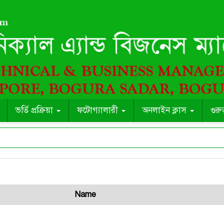
ভর্তি প্রক্রিয়া
ফটোগ্যালারী
অনলাইন ক্লাস
গুরু
Name