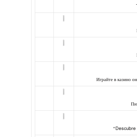
Играйте в казино о
Пи
“Descubre l