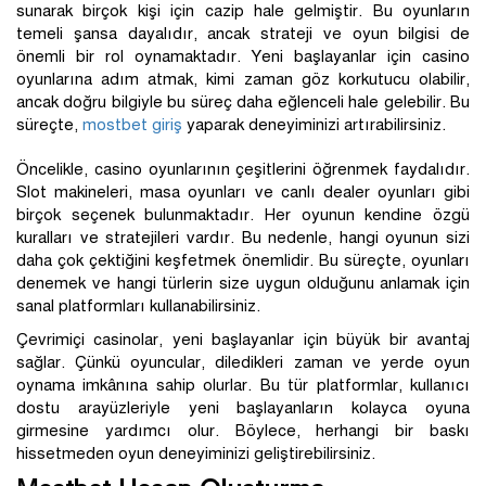
sunarak birçok kişi için cazip hale gelmiştir. Bu oyunların
temeli şansa dayalıdır, ancak strateji ve oyun bilgisi de
önemli bir rol oynamaktadır. Yeni başlayanlar için casino
oyunlarına adım atmak, kimi zaman göz korkutucu olabilir,
ancak doğru bilgiyle bu süreç daha eğlenceli hale gelebilir. Bu
süreçte,
mostbet giriş
yaparak deneyiminizi artırabilirsiniz.
Öncelikle, casino oyunlarının çeşitlerini öğrenmek faydalıdır.
Slot makineleri, masa oyunları ve canlı dealer oyunları gibi
birçok seçenek bulunmaktadır. Her oyunun kendine özgü
kuralları ve stratejileri vardır. Bu nedenle, hangi oyunun sizi
daha çok çektiğini keşfetmek önemlidir. Bu süreçte, oyunları
denemek ve hangi türlerin size uygun olduğunu anlamak için
sanal platformları kullanabilirsiniz.
Çevrimiçi casinolar, yeni başlayanlar için büyük bir avantaj
sağlar. Çünkü oyuncular, diledikleri zaman ve yerde oyun
oynama imkânına sahip olurlar. Bu tür platformlar, kullanıcı
dostu arayüzleriyle yeni başlayanların kolayca oyuna
girmesine yardımcı olur. Böylece, herhangi bir baskı
hissetmeden oyun deneyiminizi geliştirebilirsiniz.