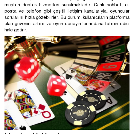
müşteri destek hizmetleri sunulmaktadır. Canlı sohbet, e-
posta ve telefon gibi çeşitli iletişim kanallarıyla, oyuncular
sorularını hızla çözebilirler. Bu durum, kullanıcıların platforma
olan güvenini artırır ve oyun deneyimlerini daha tatmin edici
hale getirir.