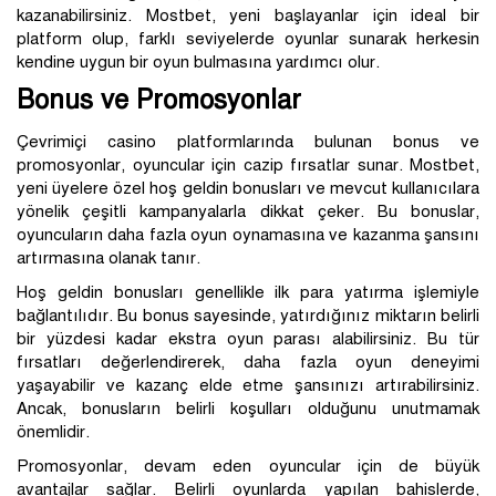
kazanabilirsiniz. Mostbet, yeni başlayanlar için ideal bir
platform olup, farklı seviyelerde oyunlar sunarak herkesin
kendine uygun bir oyun bulmasına yardımcı olur.
Bonus ve Promosyonlar
Çevrimiçi casino platformlarında bulunan bonus ve
promosyonlar, oyuncular için cazip fırsatlar sunar. Mostbet,
yeni üyelere özel hoş geldin bonusları ve mevcut kullanıcılara
yönelik çeşitli kampanyalarla dikkat çeker. Bu bonuslar,
oyuncuların daha fazla oyun oynamasına ve kazanma şansını
artırmasına olanak tanır.
Hoş geldin bonusları genellikle ilk para yatırma işlemiyle
bağlantılıdır. Bu bonus sayesinde, yatırdığınız miktarın belirli
bir yüzdesi kadar ekstra oyun parası alabilirsiniz. Bu tür
fırsatları değerlendirerek, daha fazla oyun deneyimi
yaşayabilir ve kazanç elde etme şansınızı artırabilirsiniz.
Ancak, bonusların belirli koşulları olduğunu unutmamak
önemlidir.
Promosyonlar, devam eden oyuncular için de büyük
avantajlar sağlar. Belirli oyunlarda yapılan bahislerde,