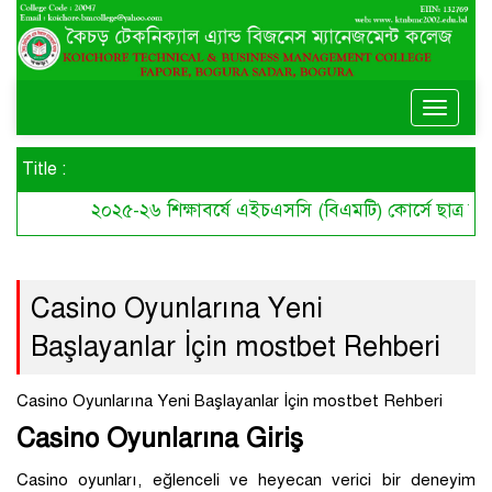
Toggle
naviga
Title :
২০২৫-২৬ শিক্ষাবর্ষে এইচএসসি (বিএমটি) কোর্সে ছাত্র ছা
Casino Oyunlarına Yeni
Başlayanlar İçin mostbet Rehberi
Casino Oyunlarına Yeni Başlayanlar İçin mostbet Rehberi
Casino Oyunlarına Giriş
Casino oyunları, eğlenceli ve heyecan verici bir deneyim