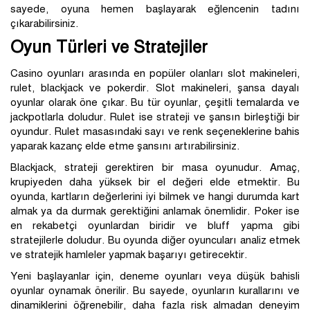
sayede, oyuna hemen başlayarak eğlencenin tadını
çıkarabilirsiniz.
Oyun Türleri ve Stratejiler
Casino oyunları arasında en popüler olanları slot makineleri,
rulet, blackjack ve pokerdir. Slot makineleri, şansa dayalı
oyunlar olarak öne çıkar. Bu tür oyunlar, çeşitli temalarda ve
jackpotlarla doludur. Rulet ise strateji ve şansın birleştiği bir
oyundur. Rulet masasındaki sayı ve renk seçeneklerine bahis
yaparak kazanç elde etme şansını artırabilirsiniz.
Blackjack, strateji gerektiren bir masa oyunudur. Amaç,
krupiyeden daha yüksek bir el değeri elde etmektir. Bu
oyunda, kartların değerlerini iyi bilmek ve hangi durumda kart
almak ya da durmak gerektiğini anlamak önemlidir. Poker ise
en rekabetçi oyunlardan biridir ve bluff yapma gibi
stratejilerle doludur. Bu oyunda diğer oyuncuları analiz etmek
ve stratejik hamleler yapmak başarıyı getirecektir.
Yeni başlayanlar için, deneme oyunları veya düşük bahisli
oyunlar oynamak önerilir. Bu sayede, oyunların kurallarını ve
dinamiklerini öğrenebilir, daha fazla risk almadan deneyim