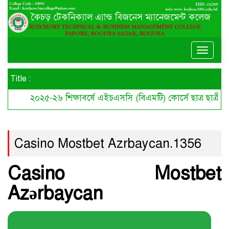
Toggle
naviga
Title :
২০২৫-২৬ শিক্ষাবর্ষে এইচএসসি (বিএমটি) কোর্সে ছাত্র ছাত্
Casino Mostbet Azrbaycan.1356
Casino Mostbet
Azərbaycan