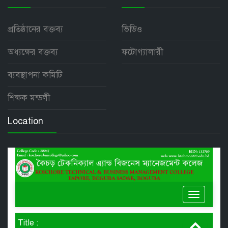
প্রতিষ্ঠানের বক্তব্য
ভিডিও
অধ্যক্ষের বক্তব্য
ফটোগ্যালারী
ব্যবস্থাপনা কমিটি
শিক্ষক মন্ডলী
Location