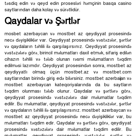
təsdiq edin və qeyd edin prosesləri həmçinin basqa casino
saytlarından daha kolay və sürətlidür.
Qaydalar və Şərtlər
mosbet azerbaycan və mostbet az qeydiyyat prosesində
necə dəyişikliklər var. Qeydiyyat prosesində vəstəzələr, şərtlər
və qaydaların təhlili ilə qarşılaşırsınız. Qeydiyyat prosesində
vəstəzələrə görə, birincil məlumatları daxil etmək, sifariş edilən
cihazın təhlili və tələb olunan rəsmi məlumatların təqdim
edilməsi lazımdır. Qeydiyyat prosesindən sonra, mostbet az
qeydiyyatlı olmaq üçün mostbet.az və mostbet.com
saytlarından birində giriş edə bilərsiniz. mostbet azerbaijan və
mostbet azerbaycan kateqoriyalarında da bu saytların
təqdim olunması tələb olunur. Qaydalar və şərtlərə görə,
qeydiyyat prosesində vəstəzələrə dair məlumatlar təqdim
edilir. Bu məlumatlar, qeydiyyat prosesində vəstəzələr, şərtlər
və qaydaların təhlili ilə qarşılaşırsınız. mostbet azerbaycan və
mostbet az qeydiyyat prosesində necə dəyişikliklər var, bu
məlumatları təqdim edir. Qaydalar və şərtlərə görə, qeydiyyat
prosesində vəstəzələrə dair məlumatlar təqdim edilir. Bu
məlumatlar, qeydiyyat prosesində vəstəzələr, şərtlər və