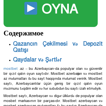
OYNA
Содержимое
Qazancın Çekilmesi və Depozit
Qatışı
Qaydalar və Şərtlər
mostbet
.az – bu Azerbaycan-da populyar olan və güvenilir
bir qızıl qalın oyun saytıdır. Mostbet azerbaijan və mostbet
az məlumatları ilə bu sayt haqqında məlumat veririk. Mostbet
saytı, Azerbaycanlılar üçün geniş bir qızıl qalın oyun
məzmunu təqdim edir və hər səbəbdən bu saytı izah etməliyik.
Mostbet saytı, Azerbaycan və digər ülklərdə de populyar olan
mosbet markasının bir parçasıdır. Mostbet azerbaycan və
mosbet azerbaycan məlumatları ilə bu saytın Azerbaycan-da