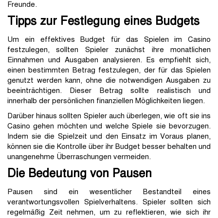
Freunde.
Tipps zur Festlegung eines Budgets
Um ein effektives Budget für das Spielen im Casino
festzulegen, sollten Spieler zunächst ihre monatlichen
Einnahmen und Ausgaben analysieren. Es empfiehlt sich,
einen bestimmten Betrag festzulegen, der für das Spielen
genutzt werden kann, ohne die notwendigen Ausgaben zu
beeinträchtigen. Dieser Betrag sollte realistisch und
innerhalb der persönlichen finanziellen Möglichkeiten liegen.
Darüber hinaus sollten Spieler auch überlegen, wie oft sie ins
Casino gehen möchten und welche Spiele sie bevorzugen.
Indem sie die Spielzeit und den Einsatz im Voraus planen,
können sie die Kontrolle über ihr Budget besser behalten und
unangenehme Überraschungen vermeiden.
Die Bedeutung von Pausen
Pausen sind ein wesentlicher Bestandteil eines
verantwortungsvollen Spielverhaltens. Spieler sollten sich
regelmäßig Zeit nehmen, um zu reflektieren, wie sich ihr