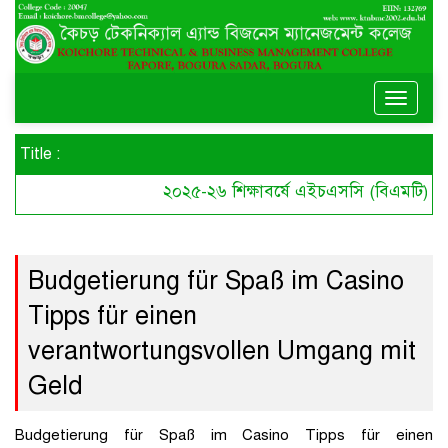
Toggle
naviga
Title :
২০২৫-২৬ শিক্ষাবর্ষে এইচএসসি (বিএমটি) কোর
Budgetierung für Spaß im Casino
Tipps für einen
verantwortungsvollen Umgang mit
Geld
Budgetierung für Spaß im Casino Tipps für einen