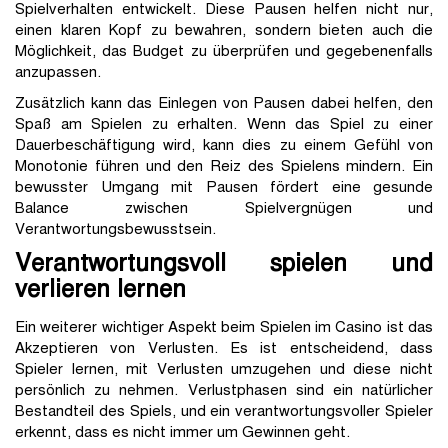
Spielverhalten entwickelt. Diese Pausen helfen nicht nur,
einen klaren Kopf zu bewahren, sondern bieten auch die
Möglichkeit, das Budget zu überprüfen und gegebenenfalls
anzupassen.
Zusätzlich kann das Einlegen von Pausen dabei helfen, den
Spaß am Spielen zu erhalten. Wenn das Spiel zu einer
Dauerbeschäftigung wird, kann dies zu einem Gefühl von
Monotonie führen und den Reiz des Spielens mindern. Ein
bewusster Umgang mit Pausen fördert eine gesunde
Balance zwischen Spielvergnügen und
Verantwortungsbewusstsein.
Verantwortungsvoll spielen und
verlieren lernen
Ein weiterer wichtiger Aspekt beim Spielen im Casino ist das
Akzeptieren von Verlusten. Es ist entscheidend, dass
Spieler lernen, mit Verlusten umzugehen und diese nicht
persönlich zu nehmen. Verlustphasen sind ein natürlicher
Bestandteil des Spiels, und ein verantwortungsvoller Spieler
erkennt, dass es nicht immer um Gewinnen geht.