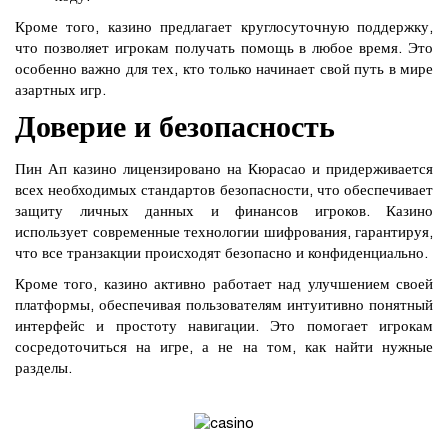
Кроме того, казино предлагает круглосуточную поддержку,
что позволяет игрокам получать помощь в любое время. Это
особенно важно для тех, кто только начинает свой путь в мире
азартных игр.
Доверие и безопасность
Пин Ап казино лицензировано на Кюрасао и придерживается
всех необходимых стандартов безопасности, что обеспечивает
защиту личных данных и финансов игроков. Казино
использует современные технологии шифрования, гарантируя,
что все транзакции происходят безопасно и конфиденциально.
Кроме того, казино активно работает над улучшением своей
платформы, обеспечивая пользователям интуитивно понятный
интерфейс и простоту навигации. Это помогает игрокам
сосредоточиться на игре, а не на том, как найти нужные
разделы.