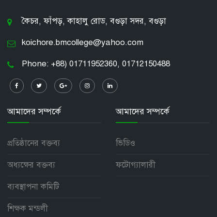
কৈচর, ফাঁপড়, কাহালু রোড, বগুড়া সদর, বগুড়া
koichore.bmcollege@yahoo.com
Phone: +88) 01711952360, 01712150488
আমাদের সম্পর্কে
আমাদের সম্পর্কে
প্রতিষ্ঠানের বক্তব্য
ভিডিও
অধ্যক্ষের বক্তব্য
ফটোগ্যালারী
ব্যবস্থাপনা কমিটি
শিক্ষক মন্ডলী