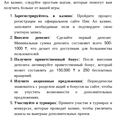
Ап казино, следуйте простым шагам, которые помогут вам
получить больше от вашей игры.
Зарегистрируйтесь в казино:
Пройдите процесс
регистрации на официальном сайте Пин Ап казино,
заполните необходимые поля и подтвердите свою
учетную запись.
Внесите депозит:
Сделайте первый депозит.
Минимальная сумма депозита составляет всего 500-
1000 ₸, что делает его доступным для большинства
пользователей.
Получите приветственный бонус:
После внесения
депозита активируйте приветственный бонус, который
может составлять до 150,000 ₸ и 250 бесплатных
вращений.
Изучите акционные предложения:
Периодически
знакомьтесь с разделом акций и бонусов на сайте, чтобы
не упустить возможности о дополнительных
предложениях.
Участвуйте в турнирах:
Примите участие в турнирах и
конкурсах, которые проводит казино, чтобы увеличить
шансы на выигрыш дополнительных призов.