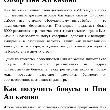
Пин Ап казино начало свою деятельность в 2016 году и с тех
пор завоевало доверие игроков благодаря своему широкому
выбору игр, стильно оформленному интерфейсу и, что
немаловажно, безопасности. Платформа предлагает более
5000 различных игр, включая слоты, настольные игры и live-
казино. Пользователи могут совершать депозиты и выводить
выигрыши в различных валютах, таких как казахстанский
тенге, доллары и евро, что делает его доступным для игроков
из Казахстана и других стран.
Одной из ключевых особенностей Пин Ап казино являются его
бонусы. Игроки могут рассчитывать на щедрые
приветственные бонусы, а также регулярные акции и промо-
коды, которые позволяют увеличить банкролл и,
соответственно, возможности для игры.
Как получить бонусы в Пин
Ап казино
Чтобы максимально использовать бонусные предложения Пин