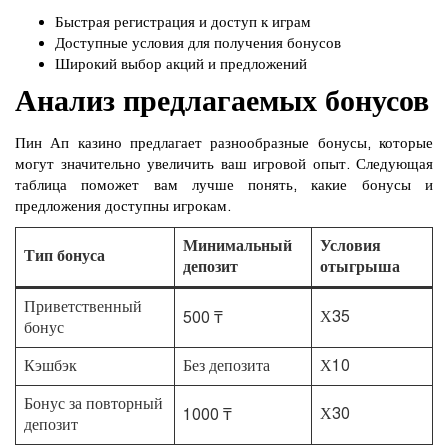
Быстрая регистрация и доступ к играм
Доступные условия для получения бонусов
Широкий выбор акций и предложений
Анализ предлагаемых бонусов
Пин Ап казино предлагает разнообразные бонусы, которые
могут значительно увеличить ваш игровой опыт. Следующая
таблица поможет вам лучше понять, какие бонусы и
предложения доступны игрокам.
Минимальный
Условия
Тип бонуса
депозит
отыгрыша
Приветственный
Х35
500 ₸
бонус
Кэшбэк
Без депозита
Х10
Бонус за повторный
Х30
1000 ₸
депозит