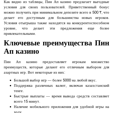
Как видно из таблицы, Пин Ап казино предлагает выгодные
условия для своих пользователей. Приветственный бонус
можно получить при минимальном депозите всего в 500 ₸, что
делает его доступным для большинства новых игроков.
Условия отыгрыша также находятся на конкурентоспособном
уровне, что делает эти предложения еще более
привлекательными.
Ключевые преимущества Пин
Ап казино
Пин Ап казино предоставляет игрокам множество
преимуществ, которые делают его отличным выбором для
азартных игр. Вот некоторые из них:
Большой выбор игр — более 5000 на любой вкус.
Поддержка различных валют, включая казахстанский
тенге.
Быстрые выплаты — время вывода средств составляет
всего 15 минут.
Наличие мобильного приложения для удобной игры на
ходу.