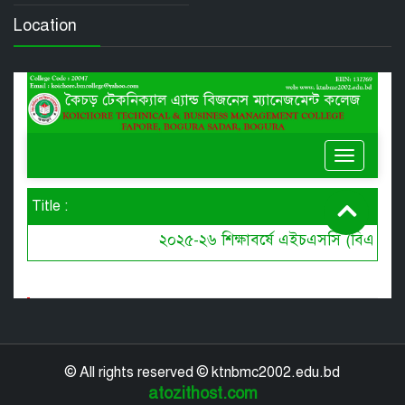
Location
© All rights reserved © ktnbmc2002.edu.bd
atozithost.com