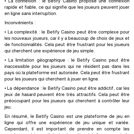
• La connexion : le Betify Casino propose une connexion
rapide et fiable, ce qui signifie que les joueurs peuvent jouer
en ligne sans interruption.
Inconvénients :
• La complexité : le Betify Casino peut être complexe pour
les nouveaux joueurs, car il y a beaucoup de choix de jeux et
de fonctionnalités. Cela peut être frustrant pour les joueurs
qui cherchent une expérience de jeu simple.
• La limitation géographique : le Betify Casino peut être
inaccessible pour les joueurs qui ne résident pas dans les
pays où la plateforme est autorisée. Cela peut être frustrant
pour les joueurs qui cherchent à jouer en ligne.
• La dépendance : le Betify Casino peut être addictif, car les
jeux de hasard peuvent être très attractifs. Cela peut être
préoccupant pour les joueurs qui cherchent à contrôler leur
jeu.
En résumé, le Betify Casino est une plateforme de jeu en
ligne qui offre une expérience de jeu unique et variée.
Cependant, il est important de prendre en compte les