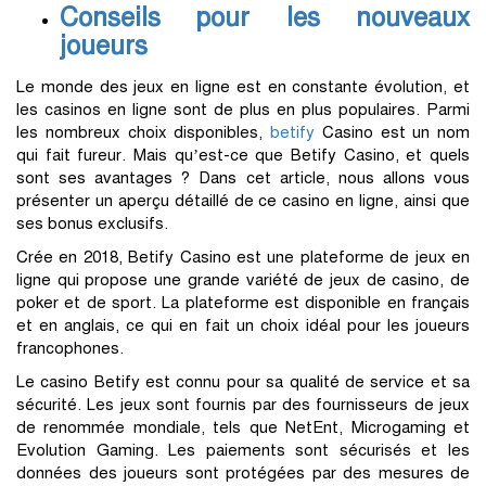
Conseils pour les nouveaux
joueurs
Le monde des jeux en ligne est en constante évolution, et
les casinos en ligne sont de plus en plus populaires. Parmi
les nombreux choix disponibles,
betify
Casino est un nom
qui fait fureur. Mais qu’est-ce que Betify Casino, et quels
sont ses avantages ? Dans cet article, nous allons vous
présenter un aperçu détaillé de ce casino en ligne, ainsi que
ses bonus exclusifs.
Crée en 2018, Betify Casino est une plateforme de jeux en
ligne qui propose une grande variété de jeux de casino, de
poker et de sport. La plateforme est disponible en français
et en anglais, ce qui en fait un choix idéal pour les joueurs
francophones.
Le casino Betify est connu pour sa qualité de service et sa
sécurité. Les jeux sont fournis par des fournisseurs de jeux
de renommée mondiale, tels que NetEnt, Microgaming et
Evolution Gaming. Les paiements sont sécurisés et les
données des joueurs sont protégées par des mesures de