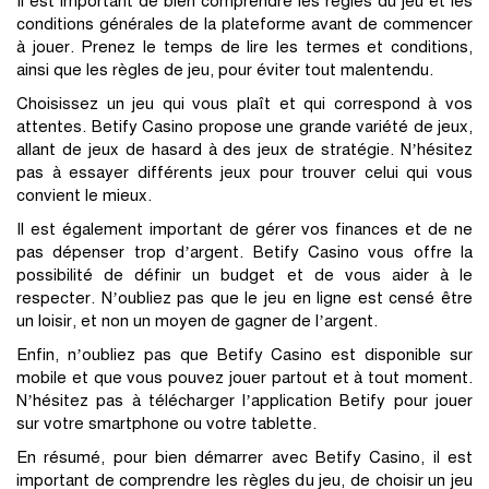
Il est important de bien comprendre les règles du jeu et les
conditions générales de la plateforme avant de commencer
à jouer. Prenez le temps de lire les termes et conditions,
ainsi que les règles de jeu, pour éviter tout malentendu.
Choisissez un jeu qui vous plaît et qui correspond à vos
attentes. Betify Casino propose une grande variété de jeux,
allant de jeux de hasard à des jeux de stratégie. N’hésitez
pas à essayer différents jeux pour trouver celui qui vous
convient le mieux.
Il est également important de gérer vos finances et de ne
pas dépenser trop d’argent. Betify Casino vous offre la
possibilité de définir un budget et de vous aider à le
respecter. N’oubliez pas que le jeu en ligne est censé être
un loisir, et non un moyen de gagner de l’argent.
Enfin, n’oubliez pas que Betify Casino est disponible sur
mobile et que vous pouvez jouer partout et à tout moment.
N’hésitez pas à télécharger l’application Betify pour jouer
sur votre smartphone ou votre tablette.
En résumé, pour bien démarrer avec Betify Casino, il est
important de comprendre les règles du jeu, de choisir un jeu