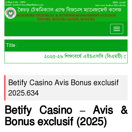
Toggle
naviga
Title :
২০২৫-২৬ শিক্ষাবর্ষে এইচএসসি (বিএমটি) কোর্সে
Betify Casino Avis Bonus exclusif
2025.634
Betify Casino – Avis &
Bonus exclusif (2025)