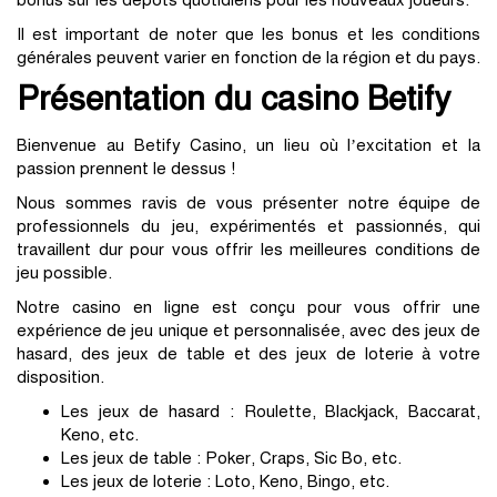
Il est important de noter que les bonus et les conditions
générales peuvent varier en fonction de la région et du pays.
Présentation du casino Betify
Bienvenue au Betify Casino, un lieu où l’excitation et la
passion prennent le dessus !
Nous sommes ravis de vous présenter notre équipe de
professionnels du jeu, expérimentés et passionnés, qui
travaillent dur pour vous offrir les meilleures conditions de
jeu possible.
Notre casino en ligne est conçu pour vous offrir une
expérience de jeu unique et personnalisée, avec des jeux de
hasard, des jeux de table et des jeux de loterie à votre
disposition.
Les jeux de hasard : Roulette, Blackjack, Baccarat,
Keno, etc.
Les jeux de table : Poker, Craps, Sic Bo, etc.
Les jeux de loterie : Loto, Keno, Bingo, etc.