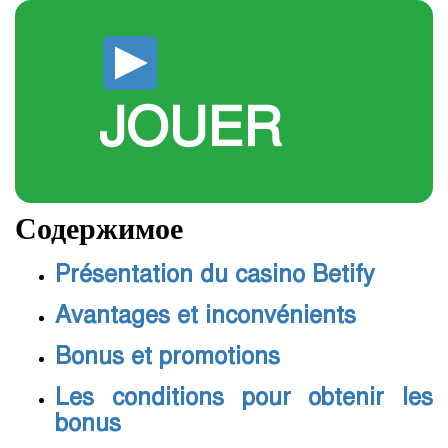
JOUER
Содержимое
Présentation du casino Betify
Avantages et inconvénients
Bonus et promotions
Les conditions pour obtenir les
bonus