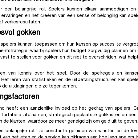
or een belangrijke rol. Spelers kunnen elkaar aanmoedigen e
n ervaringen en het creëren van een sense of belonging kan spele
f verliesresultaten.
esvol gokken
die spelers kunnen toepassen om hun kansen op succes te vergrot
entstrategie, waarbij spelers hun budget zorgvuldig plannen om
st te stellen voor gokken en dit niet te overschrijden, wat help
ren van kennis over het spel. Door de spelregels en kanse
et leren van statistieken en de uitbetalingstructuren kan spel
op de uitdagingen die ze tegenkomen.
ngsfactoren
o heeft een aanzienlijke invloed op het gedrag van spelers. C
ortabele zitplaatsen, strategisch geplaatste gokkasten en een tij
n de klanten, waardoor ze meer geneigd zijn om geld uit te geven
en belangrijke rol. De constante geluiden van winsten en de leve
t van het eten en de service kan bijdragen aan hoe lang spelers i