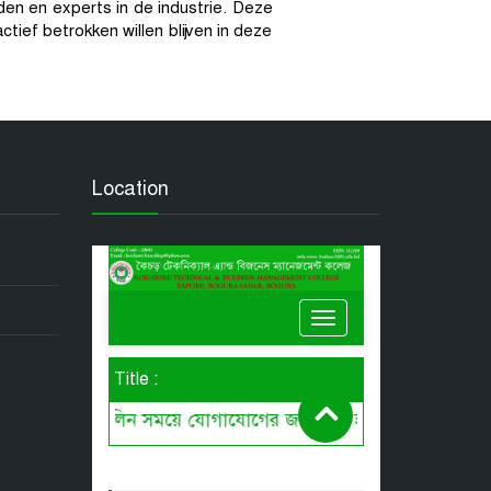
n en experts in de industrie. Deze
ctief betrokken willen blijven in deze
Location