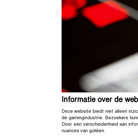
Informatie over de web
Deze website biedt niet alleen inzi
de gamingindustrie. Bezoekers kunne
Door een verscheidenheid aan info
nuances van gokken.