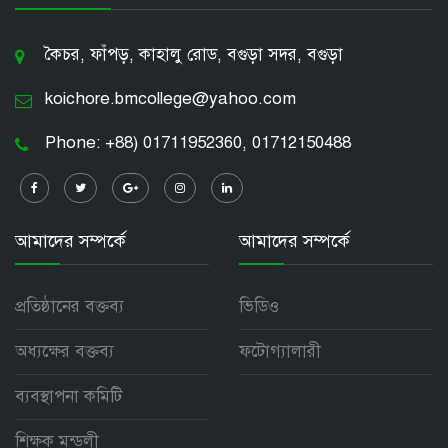
কৈচর, ফাঁপড়, কাহালু রোড, বগুড়া সদর, বগুড়া
koichore.bmcollege@yahoo.com
Phone: +88) 01711952360, 01712150488
আমাদের সম্পর্কে
আমাদের সম্পর্কে
প্রতিষ্ঠানের বক্তব্য
ভিডিও
অধ্যক্ষের বক্তব্য
ফটোগ্যালারী
ব্যবস্থাপনা কমিটি
শিক্ষক মন্ডলী