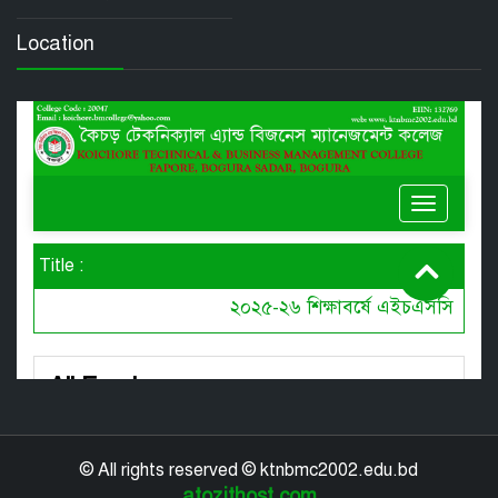
Location
© All rights reserved © ktnbmc2002.edu.bd
atozithost.com