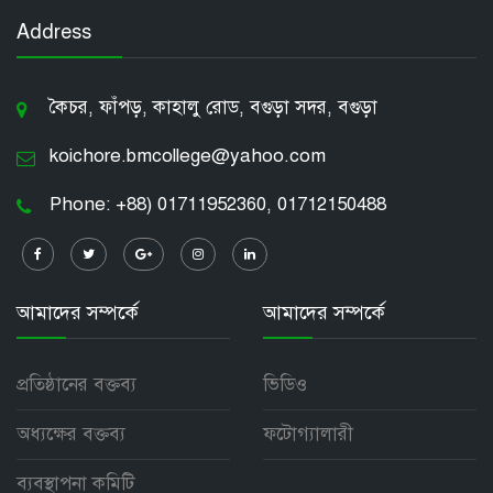
Address
কৈচর, ফাঁপড়, কাহালু রোড, বগুড়া সদর, বগুড়া
koichore.bmcollege@yahoo.com
Phone: +88) 01711952360, 01712150488
আমাদের সম্পর্কে
আমাদের সম্পর্কে
প্রতিষ্ঠানের বক্তব্য
ভিডিও
অধ্যক্ষের বক্তব্য
ফটোগ্যালারী
ব্যবস্থাপনা কমিটি