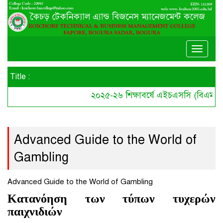
Toggle
naviga
Title :
২০২৫-২৬ শিক্ষাবর্ষে এইচএসসি (বিএমটি) ক
Advanced Guide to the World of
Gambling
Advanced Guide to the World of Gambling
Κατανόηση των τύπων τυχερών
παιχνιδιών