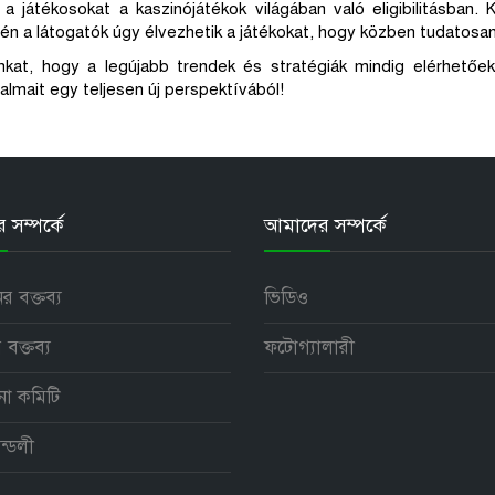
a játékosokat a kaszinójátékok világában való eligibilitásban. 
én a látogatók úgy élvezhetik a játékokat, hogy közben tudatosa
óinkat, hogy a legújabb trendek és stratégiák mindig elérhetőe
almait egy teljesen új perspektívából!
সম্পর্কে
আমাদের সম্পর্কে
নের বক্তব্য
ভিডিও
 বক্তব্য
ফটোগ্যালারী
পনা কমিটি
ন্ডলী