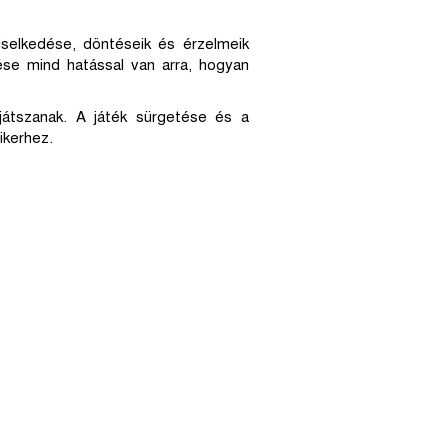
viselkedése, döntéseik és érzelmeik
ése mind hatással van arra, hogyan
játszanak. A játék sürgetése és a
ikerhez.