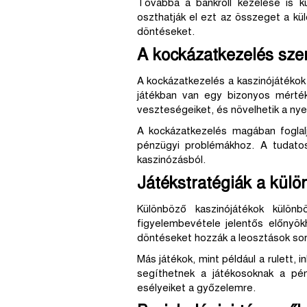
Továbbá a bankroll kezelése is ku
oszthatják el ezt az összeget a kü
döntéseket.
A kockázatkezelés sze
A kockázatkezelés a kaszinójátékok
játékban van egy bizonyos mérték
veszteségeiket, és növelhetik a nyer
A kockázatkezelés magában foglalja
pénzügyi problémákhoz. A tudatos
kaszinózásból.
Játékstratégiák a külö
Különböző kaszinójátékok különb
figyelembevétele jelentős előnyökh
döntéseket hozzák a leosztások sor
Más játékok, mint például a rulett,
segíthetnek a játékosoknak a pé
esélyeiket a győzelemre.