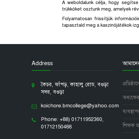
A weboldalunk célja, hogy segítse 
trükköket osztunk meg, amelyek rév
Folyamatosan frissítjük informáci
tapasztald meg a kaszinójátékok izg
Address
আমাদের 
প্রতিষ্ঠা
কৈচর, ফাঁপড়, কাহালু রোড, বগুড়া
সদর, বগুড়া
অধ্যক্ষের
koichore.bmcollege@yahoo.com
ব্যবস্থা
Phone: +88) 01711952360,
শিক্ষক ম
01712150488