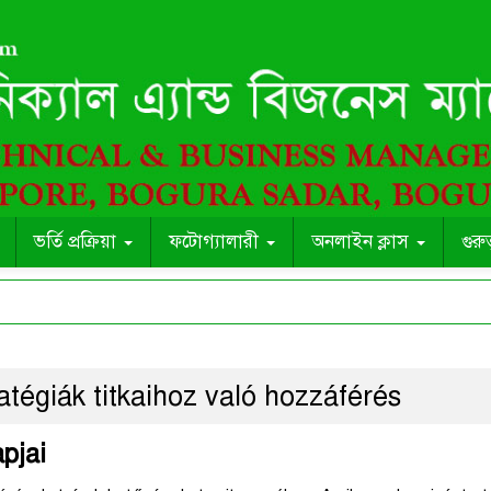
ভর্তি প্রক্রিয়া
ফটোগ্যালারী
অনলাইন ক্লাস
গুরু
atégiák titkaihoz való hozzáférés
pjai