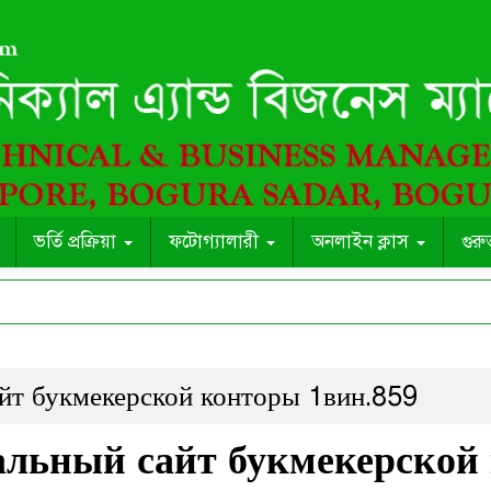
ভর্তি প্রক্রিয়া
ফটোগ্যালারী
অনলাইন ক্লাস
গুরু
йт букмекерской конторы 1вин.859
льный сайт букмекерской