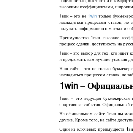
надежностью, быстротой и комфортом
высокими коэффициентами, широким 
1вин – это не
1win
только букмекерс
насладиться процессом ставок, не 
получать информацию о матчах и соб
Преимущества 1вин: высокие коэфф
процесс сделки, доступность на русс
1вин – это выбор для тех, кто ищет 
и предложить вам лучшие условия дл
Наш сайт – это не только букмекерс
насладиться процессом ставок, не за
1win – Официаль
1вин – это ведущая букмекерская 
спортивные события. Официальный сай
На официальном сайте 1вин вы може
другие. Кроме того, на сайте доступ
Один из ключевых преимуществ 1вин