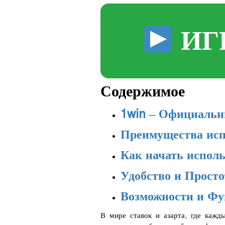
ИГ
Содержимое
1win – Официальн
Преимущества исп
Как начать испол
Удобство и Прост
Возможности и Фу
В мире ставок и азарта, где кажд