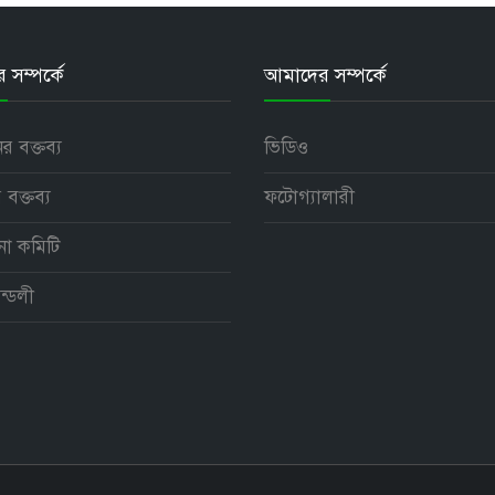
সম্পর্কে
আমাদের সম্পর্কে
নের বক্তব্য
ভিডিও
 বক্তব্য
ফটোগ্যালারী
পনা কমিটি
ন্ডলী