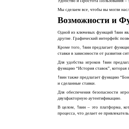
Удобство и Простота Пользования – 
Мы сделаем все, чтобы вы могли насл
Возможности и Ф
Одной из ключевых функций 1вин явл
другие. Графический интерфейс позво
Кроме того, 1вин предлагает функцию
ставки в зависимости от развития си
Для удобства игроков 1вин предлаг
функцию “История ставок”, которая п
1вин также предлагает функцию “Бон
и сделанные ставки.
Для обеспечения безопасности игр
двухфакторную аутентификацию.
В целом, 1вин – это платформа, ко
процесса, что делает ее привлекатель