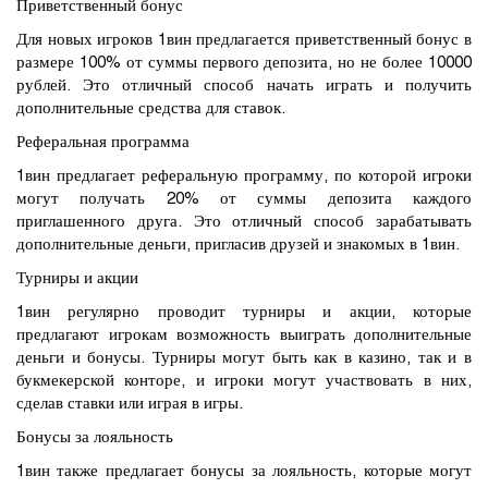
Приветственный бонус
Для новых игроков 1вин предлагается приветственный бонус в
размере 100% от суммы первого депозита, но не более 10000
рублей. Это отличный способ начать играть и получить
дополнительные средства для ставок.
Реферальная программа
1вин предлагает реферальную программу, по которой игроки
могут получать 20% от суммы депозита каждого
приглашенного друга. Это отличный способ зарабатывать
дополнительные деньги, пригласив друзей и знакомых в 1вин.
Турниры и акции
1вин регулярно проводит турниры и акции, которые
предлагают игрокам возможность выиграть дополнительные
деньги и бонусы. Турниры могут быть как в казино, так и в
букмекерской конторе, и игроки могут участвовать в них,
сделав ставки или играя в игры.
Бонусы за лояльность
1вин также предлагает бонусы за лояльность, которые могут