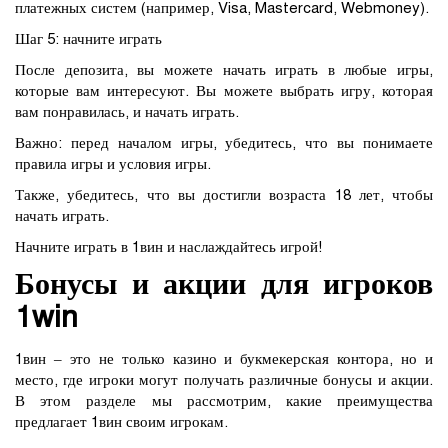
платежных систем (например, Visa, Mastercard, Webmoney).
Шаг 5: начните играть
После депозита, вы можете начать играть в любые игры,
которые вам интересуют. Вы можете выбрать игру, которая
вам понравилась, и начать играть.
Важно: перед началом игры, убедитесь, что вы понимаете
правила игры и условия игры.
Также, убедитесь, что вы достигли возраста 18 лет, чтобы
начать играть.
Начните играть в 1вин и наслаждайтесь игрой!
Бонусы и акции для игроков
1win
1вин – это не только казино и букмекерская контора, но и
место, где игроки могут получать различные бонусы и акции.
В этом разделе мы рассмотрим, какие преимущества
предлагает 1вин своим игрокам.