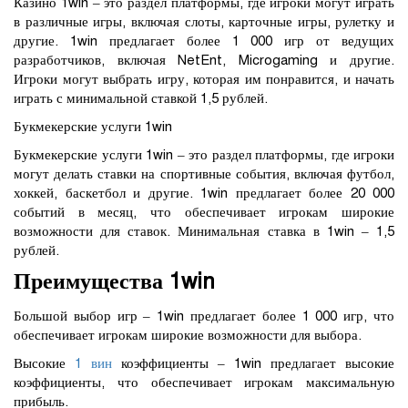
Казино 1win – это раздел платформы, где игроки могут играть
в различные игры, включая слоты, карточные игры, рулетку и
другие. 1win предлагает более 1 000 игр от ведущих
разработчиков, включая NetEnt, Microgaming и другие.
Игроки могут выбрать игру, которая им понравится, и начать
играть с минимальной ставкой 1,5 рублей.
Букмекерские услуги 1win
Букмекерские услуги 1win – это раздел платформы, где игроки
могут делать ставки на спортивные события, включая футбол,
хоккей, баскетбол и другие. 1win предлагает более 20 000
событий в месяц, что обеспечивает игрокам широкие
возможности для ставок. Минимальная ставка в 1win – 1,5
рублей.
Преимущества 1win
Большой выбор игр – 1win предлагает более 1 000 игр, что
обеспечивает игрокам широкие возможности для выбора.
Высокие
1 вин
коэффициенты – 1win предлагает высокие
коэффициенты, что обеспечивает игрокам максимальную
прибыль.