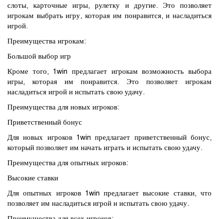
слоты, карточные игры, рулетку и другие. Это позволяет
игрокам выбрать игру, которая им понравится, и насладиться
игрой.
Преимущества игрокам:
Большой выбор игр
Кроме того, 1win предлагает игрокам возможность выбора
игры, которая им понравится. Это позволяет игрокам
насладиться игрой и испытать свою удачу.
Преимущества для новых игроков:
Приветственный бонус
Для новых игроков 1win предлагает приветственный бонус,
который позволяет им начать играть и испытать свою удачу.
Преимущества для опытных игроков:
Высокие ставки
Для опытных игроков 1win предлагает высокие ставки, что
позволяет им насладиться игрой и испытать свою удачу.
Преимущества для всех игроков: