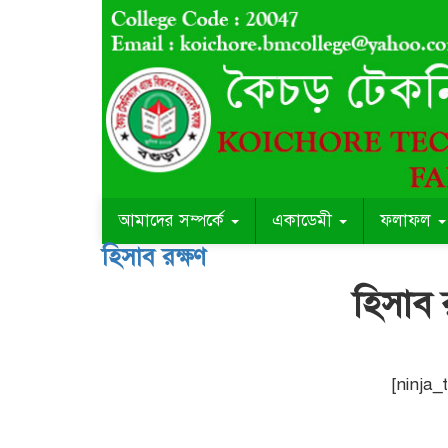
আমাদের সম্পর্কে
একাডেমী
ফলাফল
হিসাব রক্ষণ
হিসাব 
[ninja_