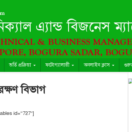
ভর্তি প্রক্রিয়া
ফটোগ্যালারী
অনলাইন ক্লাস
গুরু
রক্ষণ বিভাগ
tables id=”727″]