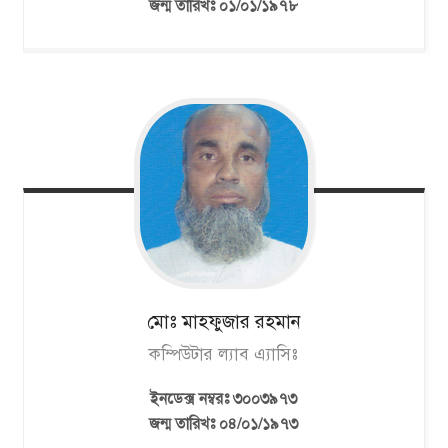
জন্ম তারিখঃ ০১/০১/১৯৭৮
মোঃ মাহফুজার
রহমান
কম্পিউটার ল্যাব এ্যাসিঃ
ইনডেক্স নম্বরঃ ৩০০৩৯৭৩
জন্ম তারিখঃ ০৪/০১/১৯৭৩