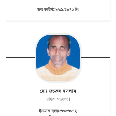
জন্ম তারিখঃ ৯/০৯/১৯৭০ ইং
মোঃ জহুরুল
ইসলাম
অফিস সহকারী
ইনডেক্স নম্বরঃ ৩০০৩৯৭২