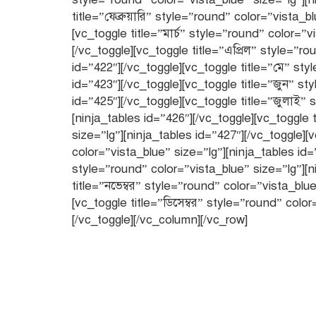
title=”ফেব্রুয়ারি” style=”round” color=”vista_b
[vc_toggle title=”মার্চ” style=”round” color=”v
[/vc_toggle][vc_toggle title=”এপ্রিল” style=”r
id=”422″][/vc_toggle][vc_toggle title=”মে” sty
id=”423″][/vc_toggle][vc_toggle title=”জুন” st
id=”425″][/vc_toggle][vc_toggle title=”জুলাই” 
[ninja_tables id=”426″][/vc_toggle][vc_toggle
size=”lg”][ninja_tables id=”427″][/vc_toggle][v
color=”vista_blue” size=”lg”][ninja_tables id=
style=”round” color=”vista_blue” size=”lg”][n
title=”নভেম্বর” style=”round” color=”vista_blue
[vc_toggle title=”ডিসেম্বর” style=”round” color
[/vc_toggle][/vc_column][/vc_row]