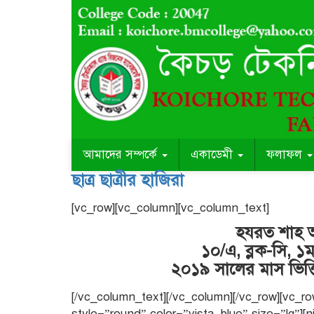
আমাদের সম্পর্কে
একাডেমী
ফলাফল
ছাত্র ছাত্রীর হাজিরা
[vc_row][vc_column][vc_column_text]
হযরত শাহ আ
১০/এ, ব্লক-সি, ১
২০১৯ সালের মাস ভিত্তি
[/vc_column_text][/vc_column][/vc_row][vc_row
style=”round” color=”vista_blue” size=”lg”][n