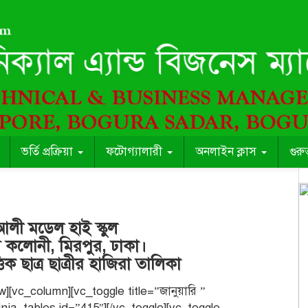
ভর্তি প্রক্রিয়া
ফটোগ্যালারী
অনলাইন ক্লাস
গুরু
লী মডেল হাই স্কুল
ম কলোনী, মিরপুর, ঢাকা।
ক ছাত্র ছাত্রীর হাজিরা তালিকা
][vc_column][vc_toggle title=”জানুয়ারি ”
inja_tables id=”415″][/vc_toggle][vc_toggle